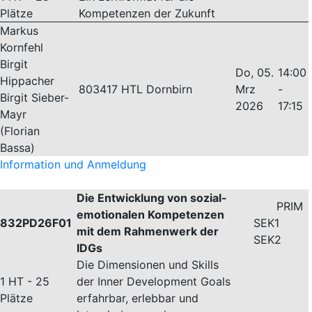
Plätze
Kompetenzen der Zukunft
Markus
Kornfehl
Birgit
Do, 05.
14:00
Hippacher
803417 HTL Dornbirn
Mrz
-
Birgit Sieber-
2026
17:15
Mayr
(Florian
Bassa)
Information und Anmeldung
Die Entwicklung von sozial-
PRIM
emotionalen Kompetenzen
832PD26F01
SEK1
mit dem Rahmenwerk der
SEK2
IDGs
Die Dimensionen und Skills
1 HT - 25
der Inner Development Goals
Plätze
erfahrbar, erlebbar und