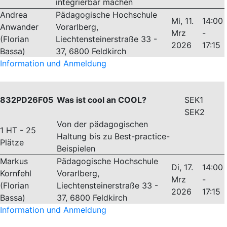
integrierbar machen
Andrea
Pädagogische Hochschule
Mi, 11.
14:00
Anwander
Vorarlberg,
Mrz
-
(Florian
Liechtensteinerstraße 33 -
2026
17:15
Bassa)
37, 6800 Feldkirch
Information und Anmeldung
832PD26F05
Was ist cool an COOL?
SEK1
SEK2
Von der pädagogischen
1 HT - 25
Haltung bis zu Best-practice-
Plätze
Beispielen
Markus
Pädagogische Hochschule
Di, 17.
14:00
Kornfehl
Vorarlberg,
Mrz
-
(Florian
Liechtensteinerstraße 33 -
2026
17:15
Bassa)
37, 6800 Feldkirch
Information und Anmeldung