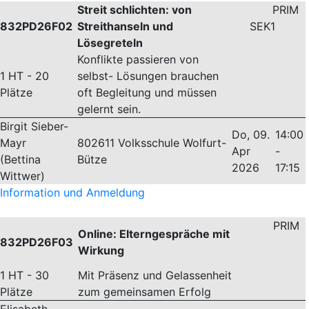
Streit schlichten: von
PRIM
832PD26F02
Streithanseln und
SEK1
Lösegreteln
Konflikte passieren von
1 HT - 20
selbst- Lösungen brauchen
Plätze
oft Begleitung und müssen
gelernt sein.
Birgit Sieber-
Do, 09.
14:00
Mayr
802611 Volksschule Wolfurt-
Apr
-
(Bettina
Bütze
2026
17:15
Wittwer)
Information und Anmeldung
PRIM
Online: Elterngespräche mit
832PD26F03
Wirkung
1 HT - 30
Mit Präsenz und Gelassenheit
Plätze
zum gemeinsamen Erfolg